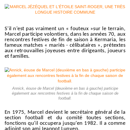
S
’il n’est pas
vraiment un « fouteux »
sur le terrain
,
Marcel
participe volontiers,
dans les années 70,
aux
rencontres festives de fin de saison à Kermaria, les
fameux matches « mariés - célibataires », prétextes
aux retrouvailles
joyeuses entre
dirigeants, joueurs
et familles.
Annick, éouse de Marcel (deuxième en bas à gauche) participe
également aux rencontres festives à la fin de chaque saison de
football.
En 1975, Marcel devient
le secréta
ire
général de la
section football
et du comité toutes sections,
fonction
s
qu’il occupera jusqu’en 1982.
Il a comme
adjoint
son ami
Jean
not
Lunven.