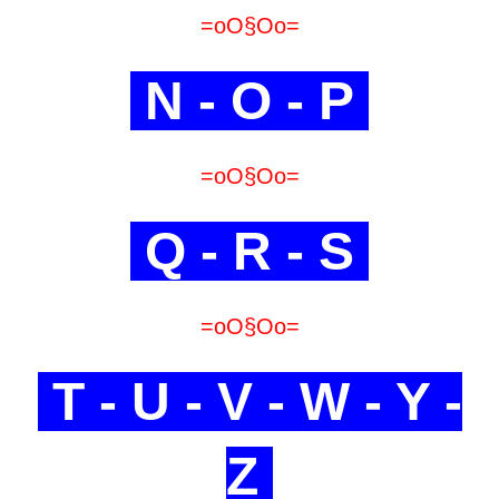
=oO§Oo=
N - O - P
=oO§Oo=
Q - R - S
=oO§Oo=
T - U - V - W - Y -
Z