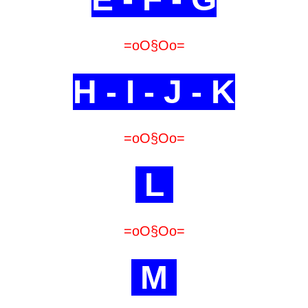
=oO§Oo=
H - I - J - K
=oO§Oo=
L
=oO§Oo=
M