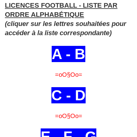
LICENCES FOOTBALL - LISTE PAR
ORDRE ALPHABÉTIQUE
(cliquer sur les lettres souhaitées pour
accéder à la liste correspondante)
A - B
=oO§Oo=
C - D
=oO§Oo=
E - F - G