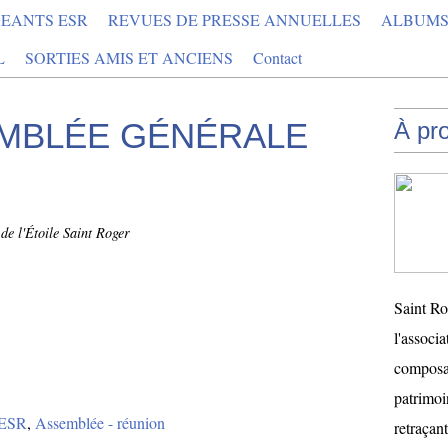
GEANTS ESR
REVUES DE PRESSE ANNUELLES
ALBUMS
L
SORTIES AMIS ET ANCIENS
Contact
EMBLÉE GÉNÉRALE
À pr
de l'Étoile Saint Roger
Saint Ro
l'associ
composan
patrimoi
s ESR
,
Assemblée - réunion
retraçant