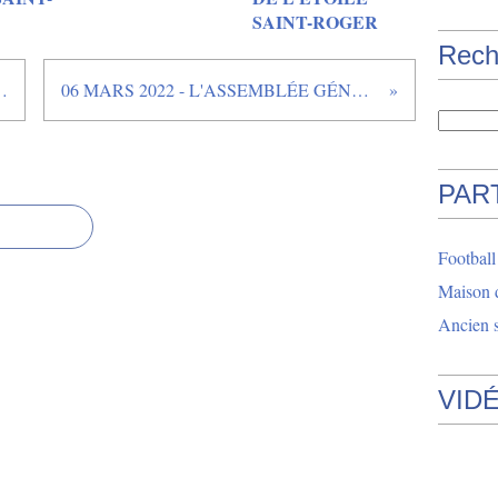
SAINT-ROGER
Rech
 L'ÉTOILE SAINT ROGER, S'EST ÉTEINT
06 MARS 2022 - L'ASSEMBLÉE GÉNÉRALE DES AMIS ET ANCIENS DE L'ÉTOILE SAINT ROGER S'EST TENUE À KERMARIA
PAR
Footbal
Maison 
Ancien s
VID